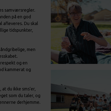
ores samværsregler.
anden på en god
 afleveres. Du skal
llige tidspunkter,
uhåndgribelige, men
esskabet.
 respekt og en
n god kammerat og
 at du ikke sms’er,
eget som du taler, og
 vennerne derhjemme.