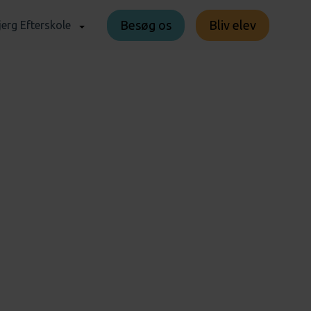
Besøg os
Bliv elev
erg Efterskole